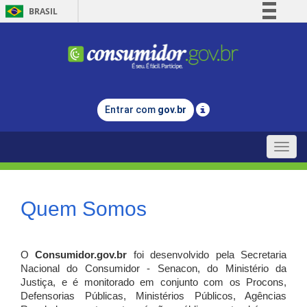
BRASIL
Simplifique!
Comunica BR
Participe
Acesso à informação
Entrar com
gov.br
Legislação
Canais
Toggle
naviga
Quem Somos
O
Consumidor.gov.br
foi desenvolvido pela Secretaria
Nacional do Consumidor - Senacon, do Ministério da
Justiça, e é monitorado em conjunto com os Procons,
Defensorias Públicas, Ministérios Públicos, Agências