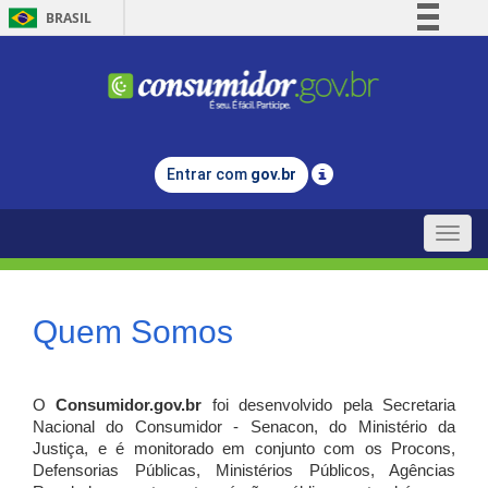
BRASIL
Simplifique!
Comunica BR
Participe
Acesso à informação
Entrar com
gov.br
Legislação
Canais
Toggle
naviga
Quem Somos
O
Consumidor.gov.br
foi desenvolvido pela Secretaria
Nacional do Consumidor - Senacon, do Ministério da
Justiça, e é monitorado em conjunto com os Procons,
Defensorias Públicas, Ministérios Públicos, Agências