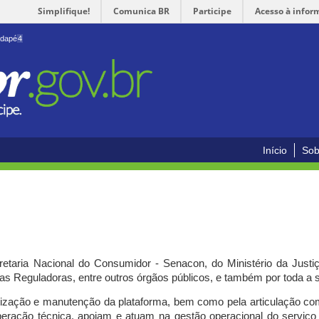
Simplifique!
Comunica BR
Participe
Acesso à infor
odapé
4
Início
Sob
cretaria Nacional do Consumidor - Senacon, do Ministério da Just
ias Reguladoras, entre outros órgãos públicos, e também por toda a
ilização e manutenção da plataforma, bem como pela articulação c
peração técnica, apoiam e atuam
na gestão operacional do serviç