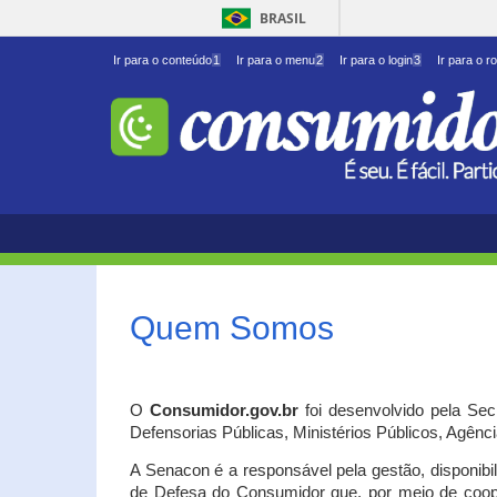
BRASIL
Ir para o conteúdo
1
Ir para o menu
2
Ir para o login
3
Ir para o r
Quem Somos
O
Consumidor.gov.br
foi desenvolvido pela Se
Defensorias Públicas, Ministérios Públicos, Agênc
A Senacon é a responsável pela gestão, disponib
de Defesa do Consumidor que, por meio de coo