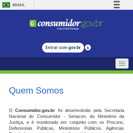
BRASIL
Simplifique!
Comunica BR
Participe
Acesso à informação
Entrar com
gov.br
Legislação
Canais
Toggle
naviga
Quem Somos
O
Consumidor.gov.br
foi desenvolvido pela Secretaria
Nacional do Consumidor - Senacon, do Ministério da
Justiça, e é monitorado em conjunto com os Procons,
Defensorias Públicas, Ministérios Públicos, Agências