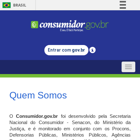
BRASIL
Simplifique!
Comunica BR
Participe
Acesso à informação
Entrar com
gov.br
Legislação
Canais
Toggle
naviga
Quem Somos
O
Consumidor.gov.br
foi desenvolvido pela Secretaria
Nacional do Consumidor - Senacon, do Ministério da
Justiça, e é monitorado em conjunto com os Procons,
Defensorias Públicas, Ministérios Públicos, Agências