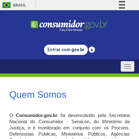
BRASIL
Simplifique!
Comunica BR
Participe
Acesso à informação
Entrar com
gov.br
Legislação
Canais
Toggle
naviga
Quem Somos
O
Consumidor.gov.br
foi desenvolvido pela Secretaria
Nacional do Consumidor - Senacon, do Ministério da
Justiça, e é monitorado em conjunto com os Procons,
Defensorias Públicas, Ministérios Públicos, Agências