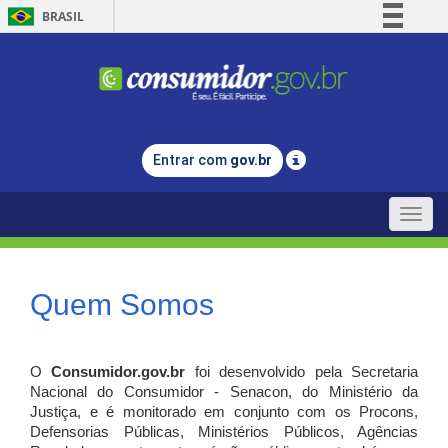
BRASIL
Simplifique!
Comunica BR
Participe
Acesso à informação
Entrar com
gov.br
Legislação
Canais
Toggle
naviga
Quem Somos
O
Consumidor.gov.br
foi desenvolvido pela Secretaria
Nacional do Consumidor - Senacon, do Ministério da
Justiça, e é monitorado em conjunto com os Procons,
Defensorias Públicas, Ministérios Públicos, Agências