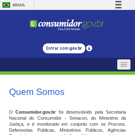
BRASIL
Simplifique!
Comunica BR
Participe
Acesso à informação
Entrar com
gov.br
Legislação
Canais
Toggle
naviga
Quem Somos
O
Consumidor.gov.br
foi desenvolvido pela Secretaria
Nacional do Consumidor - Senacon, do Ministério da
Justiça, e é monitorado em conjunto com os Procons,
Defensorias Públicas, Ministérios Públicos, Agências