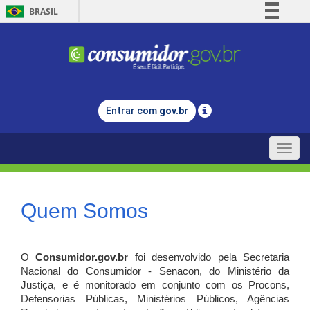
BRASIL
Simplifique!
Comunica BR
Participe
Acesso à informação
Entrar com
gov.br
Legislação
Canais
Toggle
naviga
Quem Somos
O
Consumidor.gov.br
foi desenvolvido pela Secretaria
Nacional do Consumidor - Senacon, do Ministério da
Justiça, e é monitorado em conjunto com os Procons,
Defensorias Públicas, Ministérios Públicos, Agências