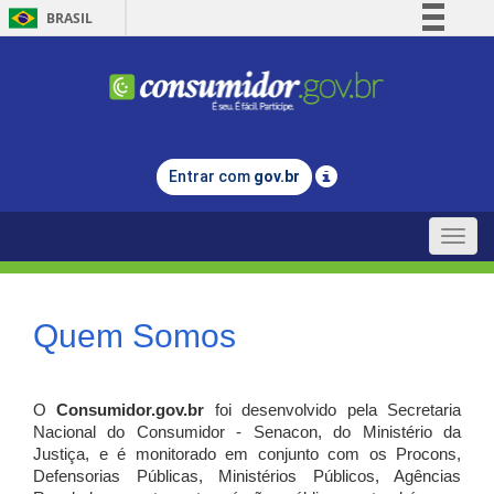
BRASIL
Simplifique!
Comunica BR
Participe
Acesso à informação
Entrar com
gov.br
Legislação
Canais
Toggle
naviga
Quem Somos
O
Consumidor.gov.br
foi desenvolvido pela Secretaria
Nacional do Consumidor - Senacon, do Ministério da
Justiça, e é monitorado em conjunto com os Procons,
Defensorias Públicas, Ministérios Públicos, Agências