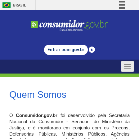
BRASIL
Simplifique!
Comunica BR
Participe
Acesso à informação
Entrar com
gov.br
Legislação
Canais
Toggle
naviga
Quem Somos
O
Consumidor.gov.br
foi desenvolvido pela Secretaria
Nacional do Consumidor - Senacon, do Ministério da
Justiça, e é monitorado em conjunto com os Procons,
Defensorias Públicas, Ministérios Públicos, Agências