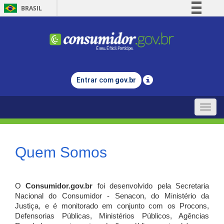
BRASIL
Simplifique!
Comunica BR
Participe
Acesso à informação
Entrar com
gov.br
Legislação
Canais
Toggle
naviga
Quem Somos
O
Consumidor.gov.br
foi desenvolvido pela Secretaria
Nacional do Consumidor - Senacon, do Ministério da
Justiça, e é monitorado em conjunto com os Procons,
Defensorias Públicas, Ministérios Públicos, Agências