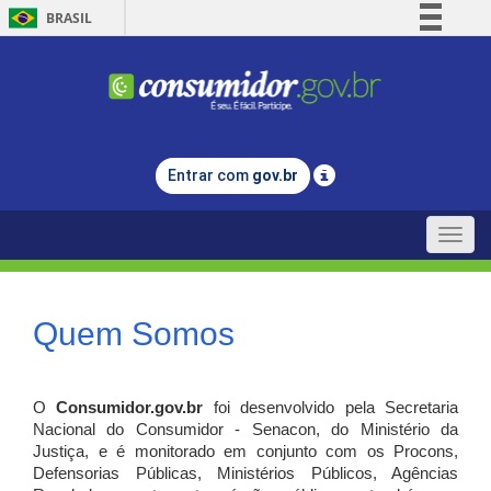
BRASIL
Simplifique!
Comunica BR
Participe
Acesso à informação
Entrar com
gov.br
Legislação
Canais
Toggle
naviga
Quem Somos
O
Consumidor.gov.br
foi desenvolvido pela Secretaria
Nacional do Consumidor - Senacon, do Ministério da
Justiça, e é monitorado em conjunto com os Procons,
Defensorias Públicas, Ministérios Públicos, Agências