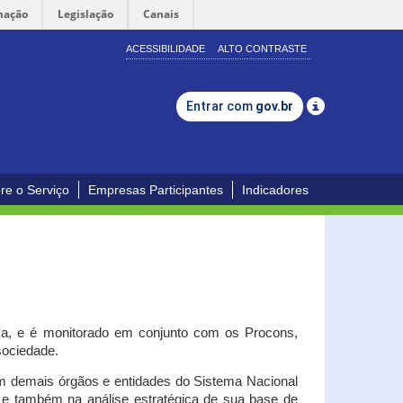
mação
Legislação
Canais
ACESSIBILIDADE
ALTO CONTRASTE
Entrar com
gov.br
re o Serviço
Empresas Participantes
Indicadores
iça, e é monitorado em conjunto com os Procons,
 sociedade.
om demais órgãos e entidades do Sistema Nacional
o e também na análise estratégica de sua base de