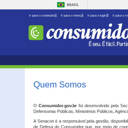
BRASIL
Ir para o conteúdo
1
Ir para o menu
2
Ir para o login
3
Ir para o r
Quem Somos
O
Consumidor.gov.br
foi desenvolvido pela Se
Defensorias Públicas, Ministérios Públicos, Agênc
A Senacon é a responsável pela gestão, disponib
de Defesa do Consumidor que, por meio de coo