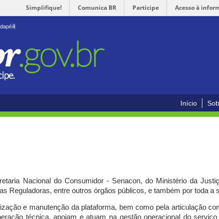
Simplifique!
Comunica BR
Participe
Acesso à infor
odapé
4
Início
Sob
cretaria Nacional do Consumidor - Senacon, do Ministério da Just
ias Reguladoras, entre outros órgãos públicos, e também por toda a
ilização e manutenção da plataforma, bem como pela articulação c
peração técnica, apoiam e atuam
na gestão operacional do serviç