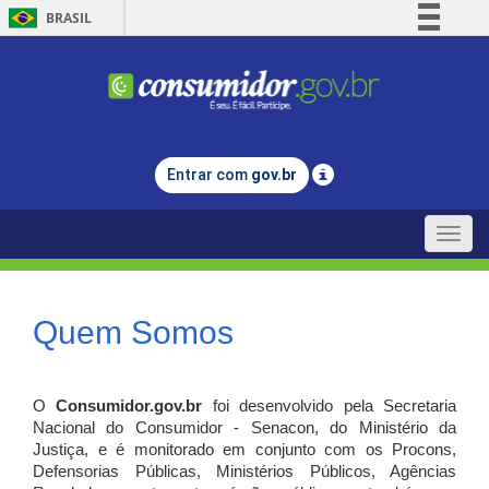
BRASIL
Simplifique!
Comunica BR
Participe
Acesso à informação
Entrar com
gov.br
Legislação
Canais
Toggle
naviga
Quem Somos
O
Consumidor.gov.br
foi desenvolvido pela Secretaria
Nacional do Consumidor - Senacon, do Ministério da
Justiça, e é monitorado em conjunto com os Procons,
Defensorias Públicas, Ministérios Públicos, Agências