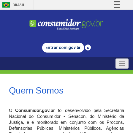
BRASIL
Simplifique!
Comunica BR
Participe
Acesso à informação
Entrar com
gov.br
Legislação
Canais
Toggle
naviga
Quem Somos
O
Consumidor.gov.br
foi desenvolvido pela Secretaria
Nacional do Consumidor - Senacon, do Ministério da
Justiça, e é monitorado em conjunto com os Procons,
Defensorias Públicas, Ministérios Públicos, Agências