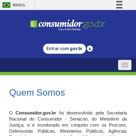
BRASIL
Simplifique!
Comunica BR
Participe
Acesso à informação
Entrar com
gov.br
Legislação
Canais
Toggle
naviga
Quem Somos
O
Consumidor.gov.br
foi desenvolvido pela Secretaria
Nacional do Consumidor - Senacon, do Ministério da
Justiça, e é monitorado em conjunto com os Procons,
Defensorias Públicas, Ministérios Públicos, Agências