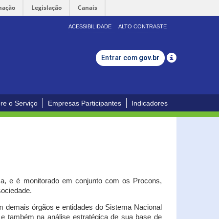
mação
Legislação
Canais
ACESSIBILIDADE
ALTO CONTRASTE
Entrar com
gov.br
re o Serviço
Empresas Participantes
Indicadores
iça, e é monitorado em conjunto com os Procons,
 sociedade.
om demais órgãos e entidades do Sistema Nacional
o e também na análise estratégica de sua base de