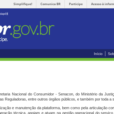
Simplifique!
Comunica BR
Participe
Acesso à infor
odapé
4
Início
Sob
cretaria Nacional do Consumidor - Senacon, do Ministério da Just
ias Reguladoras, entre outros órgãos públicos, e também por toda a
ilização e manutenção da plataforma, bem como pela articulação c
peração técnica, apoiam e atuam
na gestão operacional do serviç