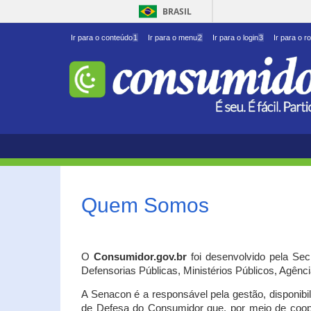
BRASIL
Ir para o conteúdo
1
Ir para o menu
2
Ir para o login
3
Ir para o r
Quem Somos
O
Consumidor.gov.br
foi desenvolvido pela Se
Defensorias Públicas, Ministérios Públicos, Agênc
A Senacon é a responsável pela gestão, disponib
de Defesa do Consumidor que, por meio de coo