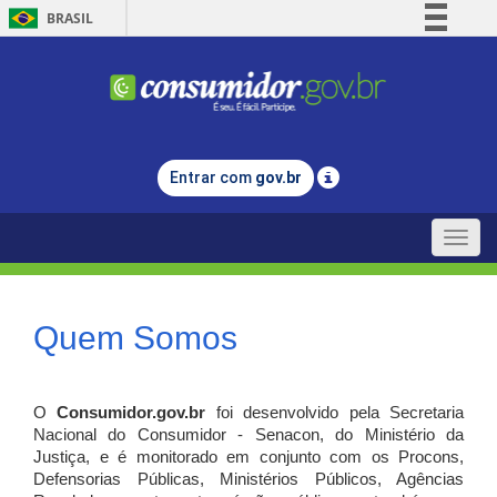
BRASIL
Simplifique!
Comunica BR
Participe
Acesso à informação
Entrar com
gov.br
Legislação
Canais
Toggle
naviga
Quem Somos
O
Consumidor.gov.br
foi desenvolvido pela Secretaria
Nacional do Consumidor - Senacon, do Ministério da
Justiça, e é monitorado em conjunto com os Procons,
Defensorias Públicas, Ministérios Públicos, Agências