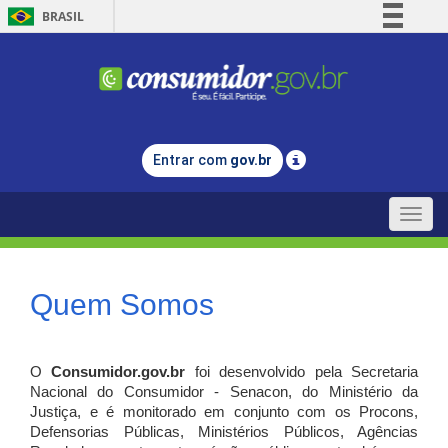
BRASIL
Simplifique!
Comunica BR
Participe
Acesso à informação
Entrar com
gov.br
Legislação
Canais
Toggle
naviga
Quem Somos
O
Consumidor.gov.br
foi desenvolvido pela Secretaria
Nacional do Consumidor - Senacon, do Ministério da
Justiça, e é monitorado em conjunto com os Procons,
Defensorias Públicas, Ministérios Públicos, Agências