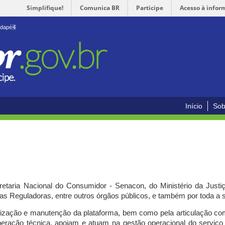
Simplifique!
Comunica BR
Participe
Acesso à infor
odapé
4
Início
Sob
cretaria Nacional do Consumidor - Senacon, do Ministério da Just
ias Reguladoras, entre outros órgãos públicos, e também por toda a
ilização e manutenção da plataforma, bem como pela articulação c
peração técnica, apoiam e atuam
na gestão operacional do serviç