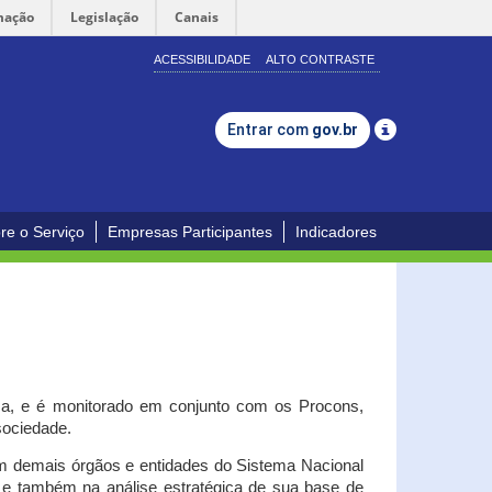
mação
Legislação
Canais
ACESSIBILIDADE
ALTO CONTRASTE
Entrar com
gov.br
re o Serviço
Empresas Participantes
Indicadores
iça, e é monitorado em conjunto com os Procons,
 sociedade.
om demais órgãos e entidades do Sistema Nacional
o e também na análise estratégica de sua base de