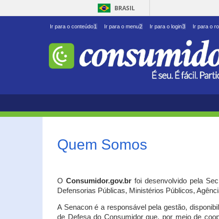
BRASIL
Ir para o conteúdo
1
Ir para o menu
2
Ir para o login
3
Ir para o r
Quem Somos
O
Consumidor.gov.br
foi desenvolvido pela Se
Defensorias Públicas, Ministérios Públicos, Agênc
A Senacon é a responsável pela gestão, disponib
de Defesa do Consumidor que, por meio de coo