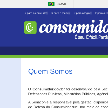
BRASIL
Ir para o conteúdo
1
Ir para o menu
2
Ir para o login
3
Ir para o r
Quem Somos
O
Consumidor.gov.br
foi desenvolvido pela Se
Defensorias Públicas, Ministérios Públicos, Agênc
A Senacon é a responsável pela gestão, disponib
de Defesa do Consumidor que, por meio de coo