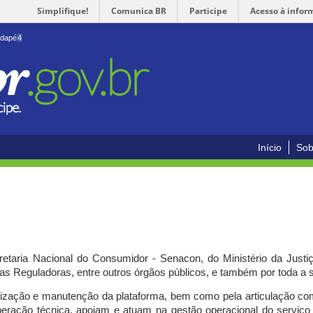
Simplifique!
Comunica BR
Participe
Acesso à infor
odapé
4
Início
Sob
cretaria Nacional do Consumidor - Senacon, do Ministério da Just
ias Reguladoras, entre outros órgãos públicos, e também por toda a
ilização e manutenção da plataforma, bem como pela articulação c
peração técnica, apoiam e atuam
na gestão operacional do serviç