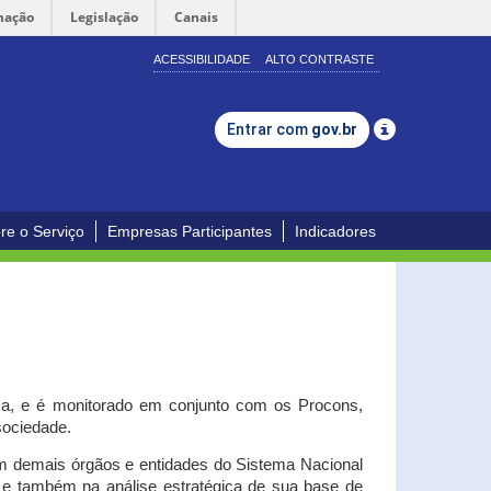
mação
Legislação
Canais
ACESSIBILIDADE
ALTO CONTRASTE
Entrar com
gov.br
re o Serviço
Empresas Participantes
Indicadores
iça, e é monitorado em conjunto com os Procons,
 sociedade.
om demais órgãos e entidades do Sistema Nacional
o e também na análise estratégica de sua base de