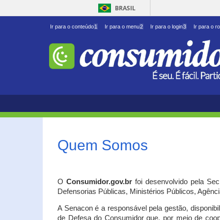
BRASIL
Ir para o conteúdo
1
Ir para o menu
2
Ir para o login
3
Ir para o r
Quem Somos
O
Consumidor.gov.br
foi desenvolvido pela Se
Defensorias Públicas, Ministérios Públicos, Agênc
A Senacon é a responsável pela gestão, disponib
de Defesa do Consumidor que, por meio de coo