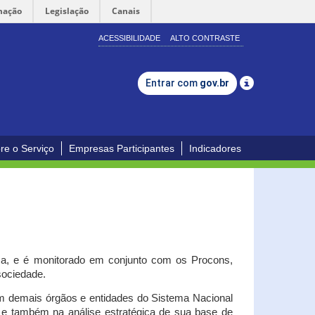
mação
Legislação
Canais
ACESSIBILIDADE
ALTO CONTRASTE
Entrar com
gov.br
re o Serviço
Empresas Participantes
Indicadores
iça, e é monitorado em conjunto com os Procons,
 sociedade.
om demais órgãos e entidades do Sistema Nacional
o e também na análise estratégica de sua base de