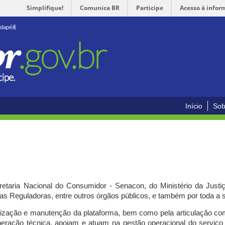
Simplifique!
Comunica BR
Participe
Acesso à infor
odapé
4
Início
Sob
cretaria Nacional do Consumidor - Senacon, do Ministério da Just
ias Reguladoras, entre outros órgãos públicos, e também por toda a
ilização e manutenção da plataforma, bem como pela articulação c
peração técnica, apoiam e atuam
na gestão operacional do serviç