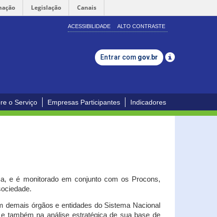
mação
Legislação
Canais
ACESSIBILIDADE
ALTO CONTRASTE
Entrar com
gov.br
re o Serviço
Empresas Participantes
Indicadores
iça, e é monitorado em conjunto com os Procons,
 sociedade.
om demais órgãos e entidades do Sistema Nacional
o e também na análise estratégica de sua base de