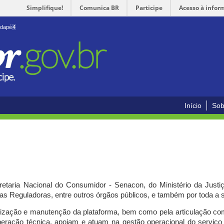
Simplifique!
Comunica BR
Participe
Acesso à infor
odapé
4
Início
Sob
cretaria Nacional do Consumidor - Senacon, do Ministério da Just
ias Reguladoras, entre outros órgãos públicos, e também por toda a
ilização e manutenção da plataforma, bem como pela articulação c
peração técnica, apoiam e atuam
na gestão operacional do serviç