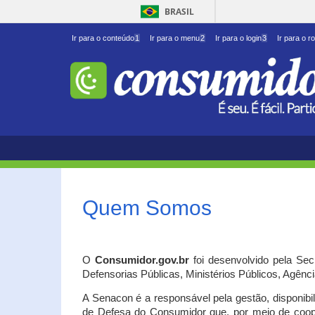
BRASIL
Ir para o conteúdo
1
Ir para o menu
2
Ir para o login
3
Ir para o r
Quem Somos
O
Consumidor.gov.br
foi desenvolvido pela Se
Defensorias Públicas, Ministérios Públicos, Agênc
A Senacon é a responsável pela gestão, disponib
de Defesa do Consumidor que, por meio de coo