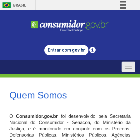
BRASIL
Simplifique!
Comunica BR
Participe
Acesso à informação
Entrar com
gov.br
Legislação
Canais
Toggle
naviga
Quem Somos
O
Consumidor.gov.br
foi desenvolvido pela Secretaria
Nacional do Consumidor - Senacon, do Ministério da
Justiça, e é monitorado em conjunto com os Procons,
Defensorias Públicas, Ministérios Públicos, Agências