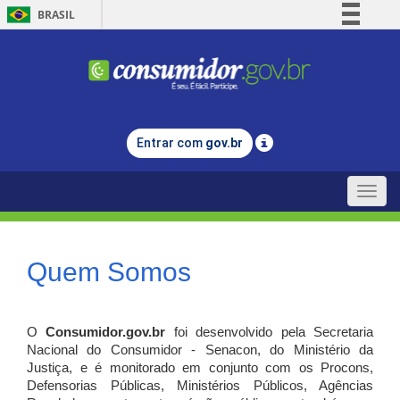
BRASIL
Simplifique!
Comunica BR
Participe
Acesso à informação
Entrar com
gov.br
Legislação
Canais
Toggle
naviga
Quem Somos
O
Consumidor.gov.br
foi desenvolvido pela Secretaria
Nacional do Consumidor - Senacon, do Ministério da
Justiça, e é monitorado em conjunto com os Procons,
Defensorias Públicas, Ministérios Públicos, Agências