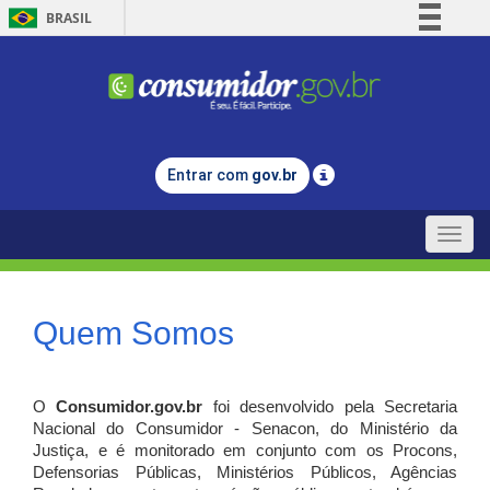
BRASIL
Simplifique!
Comunica BR
Participe
Acesso à informação
Entrar com
gov.br
Legislação
Canais
Toggle
naviga
Quem Somos
O
Consumidor.gov.br
foi desenvolvido pela Secretaria
Nacional do Consumidor - Senacon, do Ministério da
Justiça, e é monitorado em conjunto com os Procons,
Defensorias Públicas, Ministérios Públicos, Agências