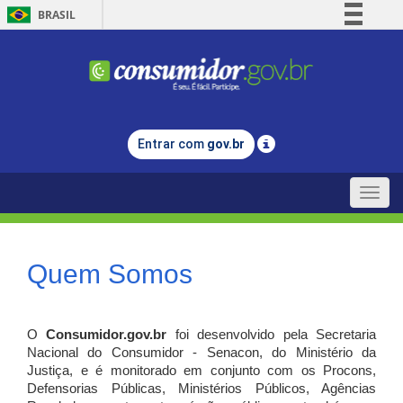
BRASIL
Simplifique!
Comunica BR
Participe
Acesso à informação
Entrar com
gov.br
Legislação
Canais
Toggle
naviga
Quem Somos
O
Consumidor.gov.br
foi desenvolvido pela Secretaria
Nacional do Consumidor - Senacon, do Ministério da
Justiça, e é monitorado em conjunto com os Procons,
Defensorias Públicas, Ministérios Públicos, Agências