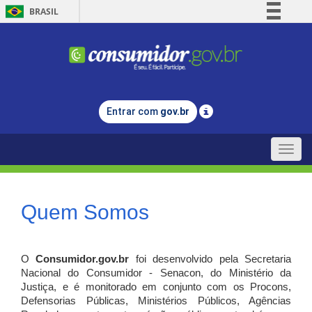
BRASIL
Simplifique!
Comunica BR
Participe
Acesso à informação
Entrar com
gov.br
Legislação
Canais
Toggle
naviga
Quem Somos
O
Consumidor.gov.br
foi desenvolvido pela Secretaria
Nacional do Consumidor - Senacon, do Ministério da
Justiça, e é monitorado em conjunto com os Procons,
Defensorias Públicas, Ministérios Públicos, Agências