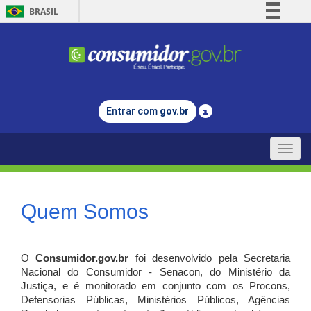
BRASIL
Simplifique!
Comunica BR
Participe
Acesso à informação
Entrar com
gov.br
Legislação
Canais
Toggle
naviga
Quem Somos
O
Consumidor.gov.br
foi desenvolvido pela Secretaria
Nacional do Consumidor - Senacon, do Ministério da
Justiça, e é monitorado em conjunto com os Procons,
Defensorias Públicas, Ministérios Públicos, Agências