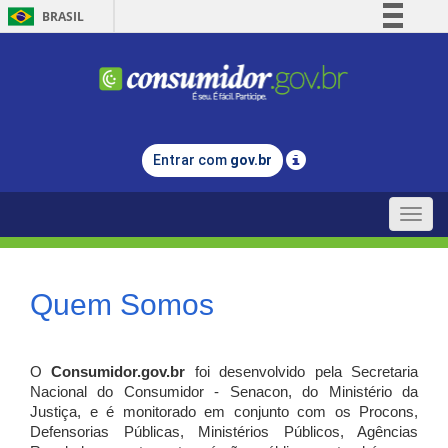
BRASIL
Simplifique!
Comunica BR
Participe
Acesso à informação
Entrar com
gov.br
Legislação
Canais
Toggle
naviga
Quem Somos
O
Consumidor.gov.br
foi desenvolvido pela Secretaria
Nacional do Consumidor - Senacon, do Ministério da
Justiça, e é monitorado em conjunto com os Procons,
Defensorias Públicas, Ministérios Públicos, Agências