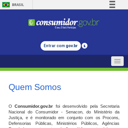
BRASIL
Simplifique!
Comunica BR
Participe
Acesso à informação
Entrar com
gov.br
Legislação
Canais
Toggle
naviga
Quem Somos
O
Consumidor.gov.br
foi desenvolvido pela Secretaria
Nacional do Consumidor - Senacon, do Ministério da
Justiça, e é monitorado em conjunto com os Procons,
Defensorias Públicas, Ministérios Públicos, Agências