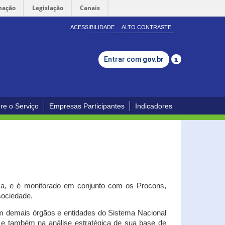
mação
Legislação
Canais
ACESSIBILIDADE
ALTO CONTRASTE
Entrar com
gov.br
re o Serviço
Empresas Participantes
Indicadores
iça, e é monitorado em conjunto com os Procons,
 sociedade.
om demais órgãos e entidades do Sistema Nacional
o e também na análise estratégica de sua base de