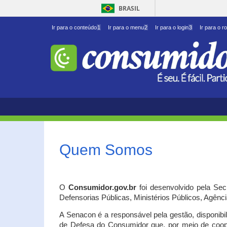
BRASIL
Ir para o conteúdo
1
Ir para o menu
2
Ir para o login
3
Ir para o r
Quem Somos
O
Consumidor.gov.br
foi desenvolvido pela Se
Defensorias Públicas, Ministérios Públicos, Agênc
A Senacon é a responsável pela gestão, disponib
de Defesa do Consumidor que, por meio de coo