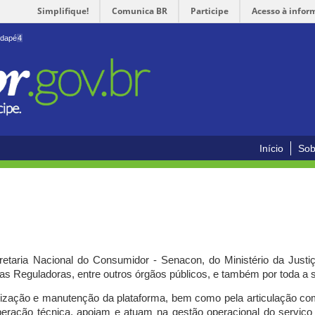
Simplifique!
Comunica BR
Participe
Acesso à infor
odapé
4
Início
Sob
cretaria Nacional do Consumidor - Senacon, do Ministério da Just
ias Reguladoras, entre outros órgãos públicos, e também por toda a
ilização e manutenção da plataforma, bem como pela articulação c
peração técnica, apoiam e atuam
na gestão operacional do serviç