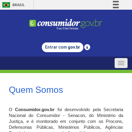
BRASIL
Simplifique!
Comunica BR
Participe
Acesso à informação
Entrar com
gov.br
Legislação
Canais
Toggle
naviga
Quem Somos
O
Consumidor.gov.br
foi desenvolvido pela Secretaria
Nacional do Consumidor - Senacon, do Ministério da
Justiça, e é monitorado em conjunto com os Procons,
Defensorias Públicas, Ministérios Públicos, Agências