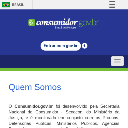
BRASIL
Simplifique!
Comunica BR
Participe
Acesso à informação
Entrar com
gov.br
Legislação
Canais
Toggle
naviga
Quem Somos
O
Consumidor.gov.br
foi desenvolvido pela Secretaria
Nacional do Consumidor - Senacon, do Ministério da
Justiça, e é monitorado em conjunto com os Procons,
Defensorias Públicas, Ministérios Públicos, Agências