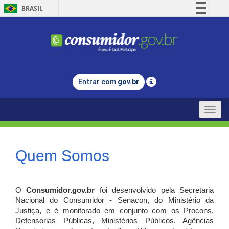
BRASIL
Simplifique!
Comunica BR
Participe
Acesso à informação
Entrar com
gov.br
Legislação
Canais
Toggle
naviga
Quem Somos
O
Consumidor.gov.br
foi desenvolvido pela Secretaria
Nacional do Consumidor - Senacon, do Ministério da
Justiça, e é monitorado em conjunto com os Procons,
Defensorias Públicas, Ministérios Públicos, Agências