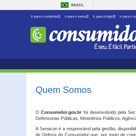
BRASIL
Ir para o conteúdo
1
Ir para o menu
2
Ir para o login
3
Ir para o r
Quem Somos
O
Consumidor.gov.br
foi desenvolvido pela Se
Defensorias Públicas, Ministérios Públicos, Agênc
A Senacon é a responsável pela gestão, disponib
de Defesa do Consumidor que, por meio de coo