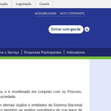
mação
Legislação
Canais
ACESSIBILIDADE
ALTO CONTRASTE
Entrar com
gov.br
re o Serviço
Empresas Participantes
Indicadores
iça, e é monitorado em conjunto com os Procons,
 sociedade.
om demais órgãos e entidades do Sistema Nacional
o e também na análise estratégica de sua base de