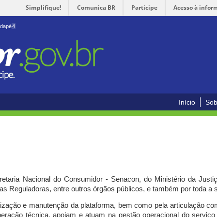
Simplifique!
Comunica BR
Participe
Acesso à infor
odapé
4
Início
Sob
cretaria Nacional do Consumidor - Senacon, do Ministério da Just
ias Reguladoras, entre outros órgãos públicos, e também por toda a
ilização e manutenção da plataforma, bem como pela articulação c
peração técnica, apoiam e atuam
na gestão operacional do serviç