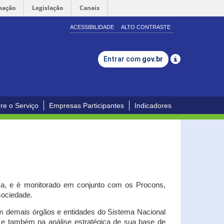
mação
Legislação
Canais
ACESSIBILIDADE
ALTO CONTRASTE
Entrar com
gov.br
re o Serviço
Empresas Participantes
Indicadores
iça, e é monitorado em conjunto com os Procons,
 sociedade.
om demais órgãos e entidades do Sistema Nacional
o e também na análise estratégica de sua base de