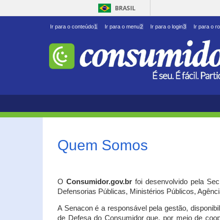
BRASIL
Ir para o conteúdo
1
Ir para o menu
2
Ir para o login
3
Ir para o r
Quem Somos
O
Consumidor.gov.br
foi desenvolvido pela Se
Defensorias Públicas, Ministérios Públicos, Agênc
A Senacon é a responsável pela gestão, disponib
de Defesa do Consumidor que, por meio de coo