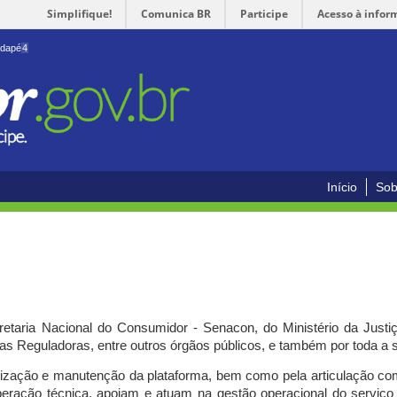
Simplifique!
Comunica BR
Participe
Acesso à infor
odapé
4
Início
Sob
cretaria Nacional do Consumidor - Senacon, do Ministério da Just
ias Reguladoras, entre outros órgãos públicos, e também por toda a
ilização e manutenção da plataforma, bem como pela articulação c
peração técnica, apoiam e atuam
na gestão operacional do serviç