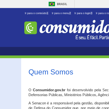
BRASIL
Ir para o conteúdo
1
Ir para o menu
2
Ir para o login
3
Ir para o r
Quem Somos
O
Consumidor.gov.br
foi desenvolvido pela Se
Defensorias Públicas, Ministérios Públicos, Agênc
A Senacon é a responsável pela gestão, disponib
de Defesa do Consumidor que, por meio de coo