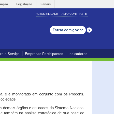
mação
Legislação
Canais
ACESSIBILIDADE
ALTO CONTRASTE
Entrar com
gov.br
re o Serviço
Empresas Participantes
Indicadores
iça, e é monitorado em conjunto com os Procons,
 sociedade.
om demais órgãos e entidades do Sistema Nacional
o e também na análise estratégica de sua base de