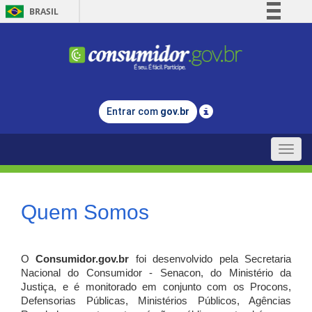
BRASIL
Simplifique!
Comunica BR
Participe
Acesso à informação
Entrar com
gov.br
Legislação
Canais
Toggle
naviga
Quem Somos
O
Consumidor.gov.br
foi desenvolvido pela Secretaria
Nacional do Consumidor - Senacon, do Ministério da
Justiça, e é monitorado em conjunto com os Procons,
Defensorias Públicas, Ministérios Públicos, Agências