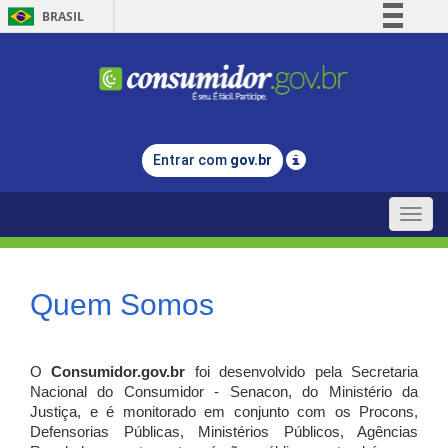
BRASIL
Simplifique!
Comunica BR
Participe
Acesso à informação
Entrar com
gov.br
Legislação
Canais
Toggle
naviga
Quem Somos
O
Consumidor.gov.br
foi desenvolvido pela Secretaria
Nacional do Consumidor - Senacon, do Ministério da
Justiça, e é monitorado em conjunto com os Procons,
Defensorias Públicas, Ministérios Públicos, Agências