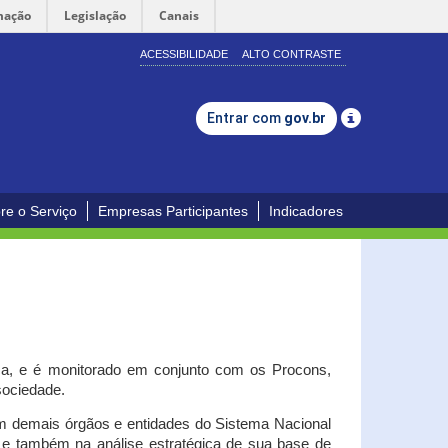
mação
Legislação
Canais
ACESSIBILIDADE
ALTO CONTRASTE
Entrar com
gov.br
re o Serviço
Empresas Participantes
Indicadores
iça, e é monitorado em conjunto com os Procons,
 sociedade.
om demais órgãos e entidades do Sistema Nacional
o e também na análise estratégica de sua base de