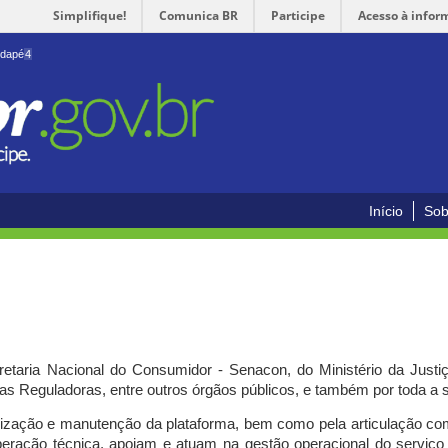
Simplifique!
Comunica BR
Participe
Acesso à infor
odapé
4
Início
Sob
cretaria Nacional do Consumidor - Senacon, do Ministério da Just
ias Reguladoras, entre outros órgãos públicos, e também por toda a
ilização e manutenção da plataforma, bem como pela articulação c
peração técnica, apoiam e atuam
na gestão operacional do serviç