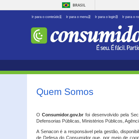
BRASIL
Ir para o conteúdo
1
Ir para o menu
2
Ir para o login
3
Ir para o r
Quem Somos
O
Consumidor.gov.br
foi desenvolvido pela Se
Defensorias Públicas, Ministérios Públicos, Agênc
A Senacon é a responsável pela gestão, disponib
de Defesa do Consumidor que, por meio de coo