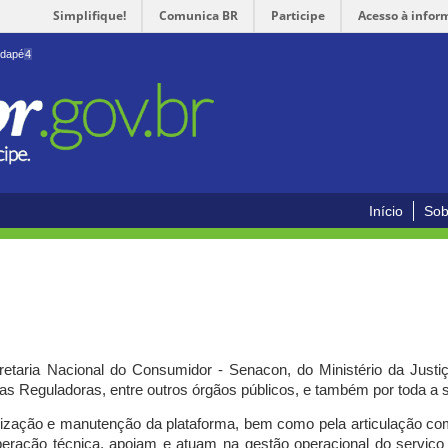
Simplifique!
Comunica BR
Participe
Acesso à infor
odapé
4
Início
Sob
cretaria Nacional do Consumidor - Senacon, do Ministério da Just
ias Reguladoras, entre outros órgãos públicos, e também por toda a
ilização e manutenção da plataforma, bem como pela articulação c
peração técnica, apoiam e atuam
na gestão operacional do serviç