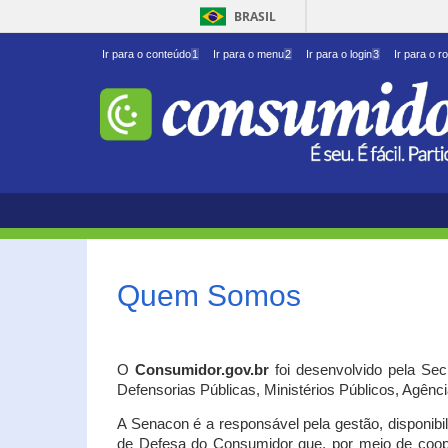
BRASIL
Ir para o conteúdo
1
Ir para o menu
2
Ir para o login
3
Ir para o r
Quem Somos
O
Consumidor.gov.br
foi desenvolvido pela Se
Defensorias Públicas, Ministérios Públicos, Agênc
A Senacon é a responsável pela gestão, disponib
de Defesa do Consumidor que, por meio de coo