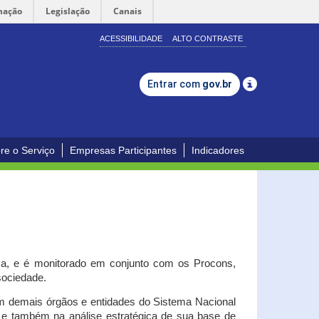
mação
Legislação
Canais
ACESSIBILIDADE
ALTO CONTRASTE
Entrar com
gov.br
re o Serviço
Empresas Participantes
Indicadores
iça, e é monitorado em conjunto com os Procons,
 sociedade.
om demais órgãos e entidades do Sistema Nacional
o e também na análise estratégica de sua base de