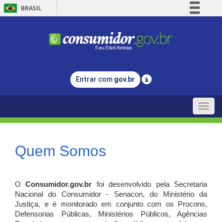
BRASIL
Simplifique!
Comunica BR
Participe
Acesso à informação
Entrar com
gov.br
Legislação
Canais
Toggle
naviga
Quem Somos
O
Consumidor.gov.br
foi desenvolvido pela Secretaria
Nacional do Consumidor - Senacon, do Ministério da
Justiça, e é monitorado em conjunto com os Procons,
Defensorias Públicas, Ministérios Públicos, Agências