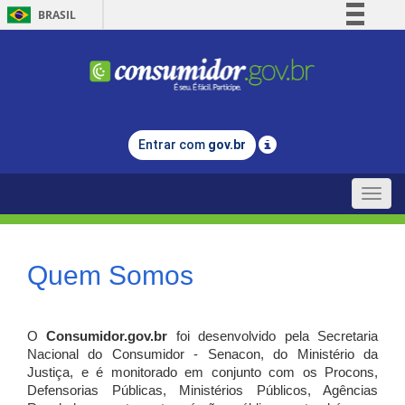
BRASIL
Simplifique!
Comunica BR
Participe
Acesso à informação
Entrar com
gov.br
Legislação
Canais
Toggle
naviga
Quem Somos
O
Consumidor.gov.br
foi desenvolvido pela Secretaria
Nacional do Consumidor - Senacon, do Ministério da
Justiça, e é monitorado em conjunto com os Procons,
Defensorias Públicas, Ministérios Públicos, Agências