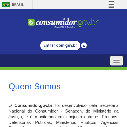
BRASIL
Simplifique!
Comunica BR
Participe
Acesso à informação
Entrar com
gov.br
Legislação
Canais
Toggle
naviga
Quem Somos
O
Consumidor.gov.br
foi desenvolvido pela Secretaria
Nacional do Consumidor - Senacon, do Ministério da
Justiça, e é monitorado em conjunto com os Procons,
Defensorias Públicas, Ministérios Públicos, Agências