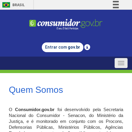
BRASIL
Simplifique!
Comunica BR
Participe
Acesso à informação
Entrar com
gov.br
Legislação
Canais
Toggle
naviga
Quem Somos
O
Consumidor.gov.br
foi desenvolvido pela Secretaria
Nacional do Consumidor - Senacon, do Ministério da
Justiça, e é monitorado em conjunto com os Procons,
Defensorias Públicas, Ministérios Públicos, Agências