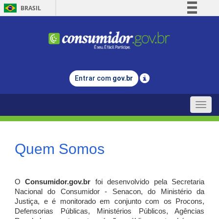
BRASIL
Simplifique!
Comunica BR
Participe
Acesso à informação
Entrar com
gov.br
Legislação
Canais
Toggle
naviga
Quem Somos
O
Consumidor.gov.br
foi desenvolvido pela Secretaria
Nacional do Consumidor - Senacon, do Ministério da
Justiça, e é monitorado em conjunto com os Procons,
Defensorias Públicas, Ministérios Públicos, Agências