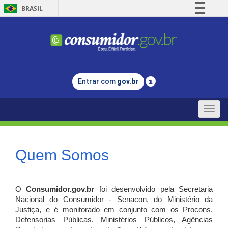
BRASIL
Simplifique!
Comunica BR
Participe
Acesso à informação
Entrar com
gov.br
Legislação
Canais
Toggle
naviga
Quem Somos
O
Consumidor.gov.br
foi desenvolvido pela Secretaria
Nacional do Consumidor - Senacon, do Ministério da
Justiça, e é monitorado em conjunto com os Procons,
Defensorias Públicas, Ministérios Públicos, Agências