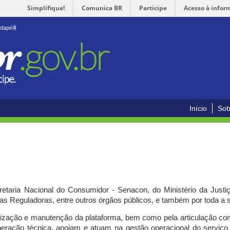
Simplifique!
Comunica BR
Participe
Acesso à infor
odapé
4
Início
Sob
cretaria Nacional do Consumidor - Senacon, do Ministério da Just
ias Reguladoras, entre outros órgãos públicos, e também por toda a
ilização e manutenção da plataforma, bem como pela articulação c
peração técnica, apoiam e atuam
na gestão operacional do serviç