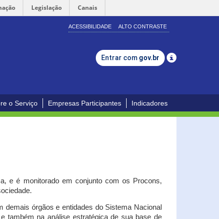
mação
Legislação
Canais
ACESSIBILIDADE
ALTO CONTRASTE
Entrar com
gov.br
re o Serviço
Empresas Participantes
Indicadores
iça, e é monitorado em conjunto com os Procons,
 sociedade.
om demais órgãos e entidades do Sistema Nacional
o e também na análise estratégica de sua base de