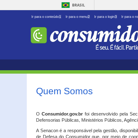
BRASIL
Ir para o conteúdo
1
Ir para o menu
2
Ir para o login
3
Ir para o r
Quem Somos
O
Consumidor.gov.br
foi desenvolvido pela Se
Defensorias Públicas, Ministérios Públicos, Agênc
A Senacon é a responsável pela gestão, disponib
de Defesa do Consumidor que, por meio de coo